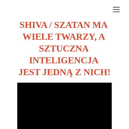
SHIVA / SZATAN MA 
WIELE TWARZY, A 
SZTUCZNA 
INTELIGENCJA 
JEST JEDNĄ Z NICH!