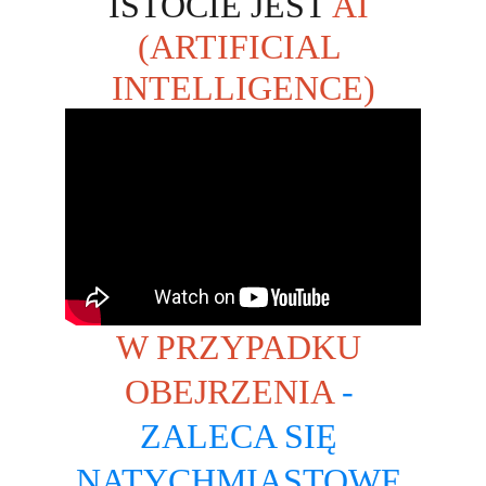
ISTOCIE JEST 
AI 
(ARTIFICIAL 
INTELLIGENCE)
W PRZYPADKU 
OBEJRZENIA
 - 
ZALECA SIĘ 
NATYCHMIASTOWE 