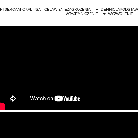
NI SERCA
APOKALIPSA = OBJAWIENIE
ZAGROŻENIA
DEFINICJA
PODSTAW
WTAJEMNICZENIE
WYZWOLENIE