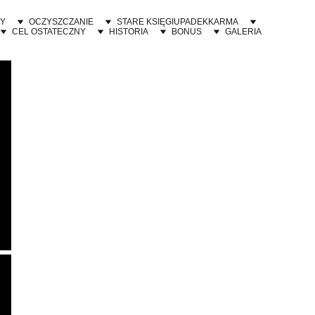
Y
OCZYSZCZANIE
STARE KSIĘGI
UPADEK
KARMA
CEL OSTATECZNY
HISTORIA
BONUS
GALERIA