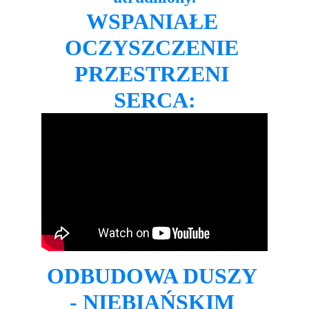
WSPANIAŁE 
OCZYSZCZENIE 
PRZESTRZENI 
SERCA:
ODBUDOWA DUSZY 
- NIEBIAŃSKIM 