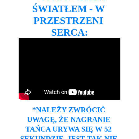
ŚWIATŁEM - W 
PRZESTRZENI 
SERCA:
*NALEŻY ZWRÓCIĆ 
UWAGĘ, ŻE NAGRANIE 
TAŃCA URYWA SIĘ W 52 
SEKUNDZIE. JEST TAK NIE 