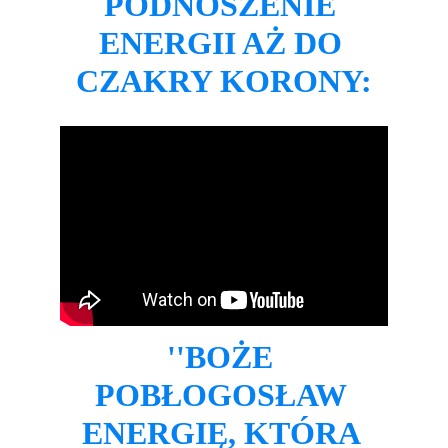
PODNOSZENIE 
ENERGII AŻ DO 
CZAKRY KORONY:
''BOŻE 
POBŁOGOSŁAW 
ENERGIĘ, KTÓRA 