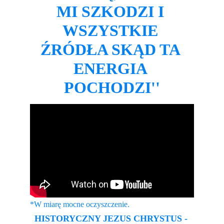
MI SZKODZI I 
WSZYSTKIE 
ŹRÓDŁA SKĄD TA 
ENERGIA 
POCHODZI''
*W miarę mocne oczyszczenie.
HISTORYCZNY JEZUS CHRYSTUS - 