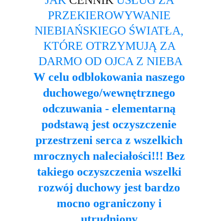
JAK 
CENNIK
 USŁUG ZA 
PRZEKIEROWYWANIE 
NIEBIAŃSKIEGO ŚWIATŁA, 
KTÓRE OTRZYMUJĄ ZA 
DARMO OD OJCA Z NIEBA
W celu odblokowania naszego 
duchowego/wewnętrznego 
odczuwania - elementarną 
podstawą jest oczyszczenie 
przestrzeni serca z wszelkich 
mrocznych naleciałości!!! Bez 
takiego oczyszczenia wszelki 
rozwój duchowy jest bardzo 
mocno ograniczony i 
utrudniony.