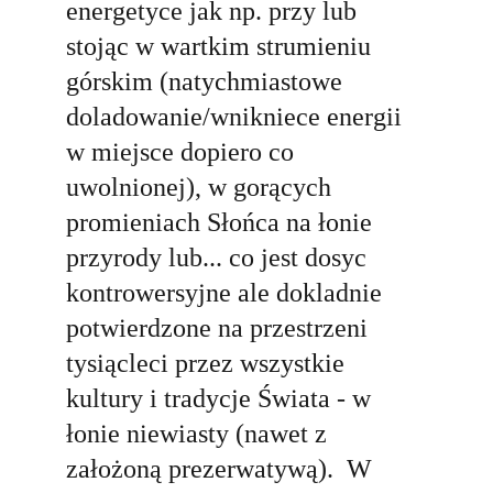
energetyce jak np. przy lub 
stoj
ą
c w wartkim strumieniu 
górskim 
(natychmiastowe 
doladowanie/wnikniece energii 
w miejsce dopiero co 
uwolnionej), w gor
ą
cych 
promieniach 
Słońca 
na 
łonie 
przyrody lub... co jest dosyc 
kontrowersyjne ale dokladnie 
potwierdzone na przestrzeni 
tysi
ą
cleci przez wszystkie 
kultury i tradycje 
Świata 
- w 
łonie 
niewiasty (nawet z 
założoną 
prezerwatyw
ą
).  W 