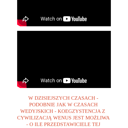
W DZISIEJSZYCH CZASACH - 
PODOBNIE JAK W CZASACH 
WEDYJSKICH - KOEGZYSTENCJA Z  
CYWILIZACJĄ WENUS JEST MOŻLIWA 
- O ILE PRZEDSTAWICIELE TEJ 