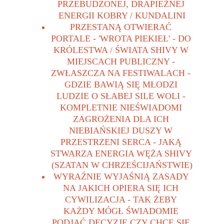
PRZEBUDZONEJ, DRAPIEŻNEJ 
ENERGII KOBRY / KUNDALINI
PRZESTANĄ OTWIERAĆ 
PORTALE - 'WROTA PIEKIEŁ' - DO 
KRÓLESTWA / ŚWIATA SHIVY W 
MIEJSCACH PUBLICZNY - 
ZWŁASZCZA NA FESTIWALACH - 
GDZIE BAWIĄ SIĘ MŁODZI 
LUDZIE O SŁABEJ SILE WOLI - 
KOMPLETNIE NIEŚWIADOMI 
ZAGROŻENIA DLA ICH 
NIEBIAŃSKIEJ DUSZY W 
PRZESTRZENI SERCA - JAKĄ 
STWARZA ENERGIA WĘŻA SHIVY 
(SZATAN W CHRZEŚCIJAŃSTWIE)
WYRAŹNIE WYJAŚNIĄ ZASADY 
NA JAKICH OPIERA SIĘ ICH 
CYWILIZACJA - TAK ŻEBY 
KAŻDY MÓGŁ ŚWIADOMIE 
PODJĄĆ DECYZJĘ CZY CHCE SIĘ 