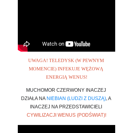
UWAGA! TELEDYSK (W PEWNYM 
MOMENCIE) INFEKUJE WĘŻOWĄ 
ENERGIĄ WENUS!
MUCHOMOR CZERWONY INACZEJ 
DZIAŁA NA 
NIEBIAN (LUDZI Z DUSZĄ)
, A 
INACZEJ NA 
PRZEDSTAWICIELI 
CYWILIZACJI WENUS (PODŚWIAT)!