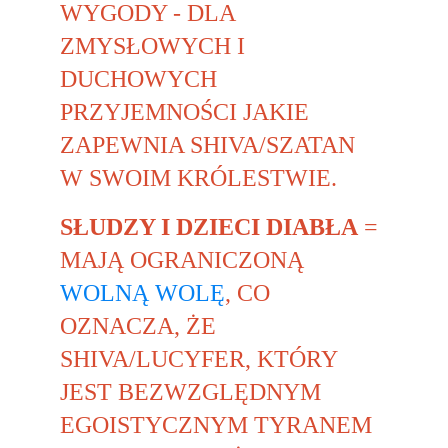
WYGODY - DLA 
ZMYSŁOWYCH I 
DUCHOWYCH 
PRZYJEMNOŚCI JAK
IE
ZAPEWNIA SHIVA/SZATAN 
W SWOIM KRÓLESTWIE.
SŁUDZY I DZIECI DIABŁA
 = 
MAJĄ OGRANICZONĄ 
WOLNĄ WOLĘ
, CO 
OZNACZA, ŻE 
SHIVA/LUCYFER, KTÓRY 
JEST BEZWZGLĘDNYM 
EGOISTYCZNYM TYRANEM 