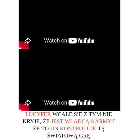
LUCYFER
 WCALE SIĘ Z TYM NIE 
KRYJE, ŻE 
JEST WŁADCĄ KARMY
 I 
ŻE TO 
ON KONTROLUJE 
TĘ 
ŚWIATOWĄ GRĘ.