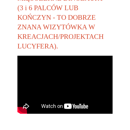
(3 i 6 PALCÓW LUB 
KOŃCZYN - TO DOBRZE 
ZNANA WIZYTÓWKA W 
KREACJACH/PROJEKTACH 
LUCYFERA).