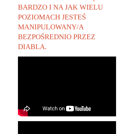
BARDZO I NA JAK WIELU 
POZIOMACH JESTEŚ 
MANIPULOWANY/A 
BEZPOŚREDNIO PRZEZ 
DIABLA.