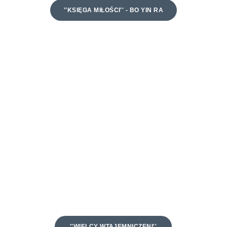
''KSIĘGA MIŁOŚCI'' - BO YIN RA
''WIELCY WTAJEMNICZENI''