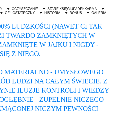
Y
OCZYSZCZANIE
STARE KSIĘGI
UPADEK
KARMA
CEL OSTATECZNY
HISTORIA
BONUS
GALERIA
0% LUDZKOŚCI (NAWET CI TAK 
DZI TWARDO ZAMKNIĘTYCH W 
AMKNIĘTE W JAJKU I NIGDY - 
IĘ Z NIEGO.
O MATERIALNO - UMYSŁOWEGO 
 LUDZI NA CAŁYM ŚWIECIE. Z 
NIE ILUZJE KONTROLI I WIEDZY 
GŁĘBNIE - ZUPEŁNIE NICZEGO 
ZMĄCONEJ NICZYM PEWNOŚCI 