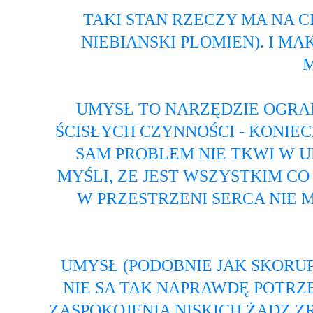
TAKI STAN RZECZY MA NA 
NIEBIANSKI PLOMIEN). I 
M
UMYSŁ TO NARZĘDZIE OGRA
ŚCISŁYCH CZYNNOŚCI - KONIE
SAM PROBLEM NIE TKWI W U
MYŚLI, ZE JEST WSZYSTKIM C
W PRZESTRZENI SERCA NIE 
UMYSŁ (PODOBNIE JAK SKORUPA
NIE SA TAK NAPRAWDĘ POTRZ
ZASPOKOJENIA NISKICH ŻĄDZ Z