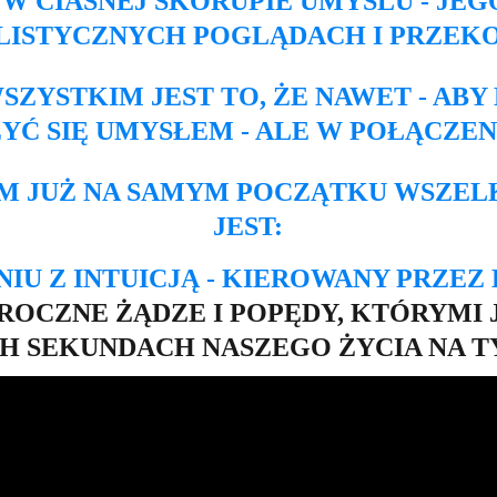
E W CIASNEJ SKORUPIE UMYSLU - JE
LISTYCZNYCH POGLĄDACH I PRZEK
ZYSTKIM JEST TO, ŻE NAWET - ABY
YĆ SIĘ UMYSŁEM - ALE W POŁĄCZENI
EM JUŻ NA SAMYM POCZĄTKU WSZE
JEST:
U Z INTUICJĄ - KIEROWANY PRZEZ 
MROCZNE ŻĄDZE I POPĘDY, KTÓRYMI
H SEKUNDACH NASZEGO ŻYCIA NA T