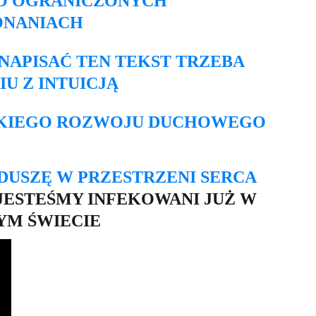
GO OGRANICZONYCH 
ONANIACH
 NAPISAĆ TEN TEKST TRZEBA 
U Z INTUICJĄ
LKIEGO ROZWOJU DUCHOWEGO 
DUSZĘ W PRZESTRZENI SERCA 
 JESTEŚMY INFEKOWANI JUŻ W 
YM ŚWIECIE