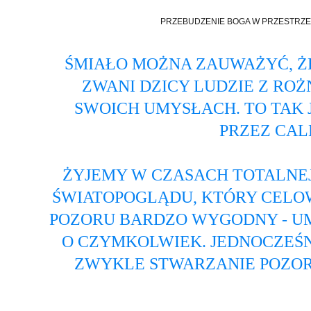
PRZEBUDZENIE BOGA W PRZESTRZE
ŚMIAŁO MOŻNA ZAUWAŻYĆ, ŻE
ZWANI DZICY LUDZIE Z ROŻ
SWOICH UMYSŁACH. TO TAK J
PRZEZ CALE
ŻYJEMY W CZASACH TOTALNE
ŚWIATOPOGLĄDU, KTÓRY CELOW
POZORU BARDZO WYGODNY - UMY
O CZYMKOLWIEK. JEDNOCZEŚN
ZWYKLE STWARZANIE POZOR