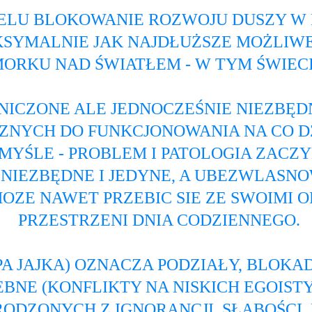
CELU BLOKOWANIE ROZWOJU DUSZY W P
MAKSYMALNIE JAK NAJDŁUŻSZE MOŻLIW
ORKU NAD ŚWIATŁEM - W TYM ŚWIECI
NICZONE ALE JEDNOCZEŚNIE NIEZBĘ
CZNYCH DO FUNKCJONOWANIA NA CO DZ
MYŚLE - PROBLEM I PATOLOGIA ZACZY
O NIEZBĘDNE I JEDYNE, A UBEZWLASN
MOZE NAWET PRZEBIC SIE ZE SWOIMI 
PRZESTRZENI DNIA CODZIENNEGO.
 JAJKA) OZNACZA PODZIAŁY, BLOKADY,
EBNE (KONFLIKTY NA NISKICH EGOIST
RODZONYCH Z IGNORANCJI, SŁABOŚCI