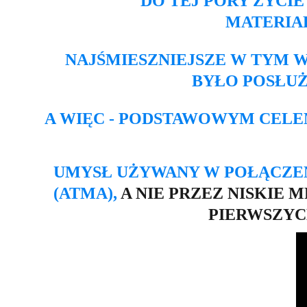
DO TEJ PORY ZYCI
MATERIA
NAJŚMIESZNIEJSZE W TYM WS
BYŁO POSŁUŻ
A WIĘC - PODSTAWOWYM CEL
UMYSŁ UŻYWANY W POŁĄCZENI
(ATMA), 
A NIE PRZEZ NISKIE 
PIERWSZYC