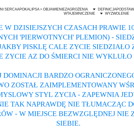
NI SERCA
APOKALIPSA = OBJAWIENIE
ZAGROŻENIA
DEFINICJA
PODSTAW
WTAJEMNICZENIE
WYZWOLENIE
 W DZISIEJSZYCH CZASACH PRAWIE 10
NYCH 'PIERWOTNYCH' PLEMION) - SIE
AKBY PISKLĘ CALE ZYCIE SIEDZIAŁO Z
 ZYCIE AZ DO ŚMIERCI NIE WYKLUŁO S
J DOMINACJI BARDZO OGRANICZONEG
O ZOSTAŁ ZAIMPLEMENTOWANY WŚRÓD
SLOWY STYL ZYCIA - ZAPEWNIA JEDY
IE TAK NAPRAWDĘ NIE TŁUMACZĄC DO
ÓW - W MIEJSCE BEZWZGLĘDNEJ NIE 
SIEBIE.