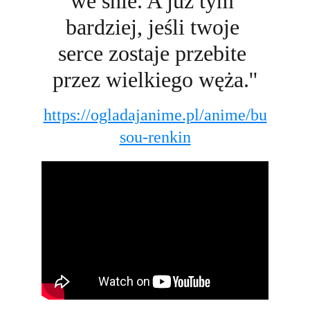
we śnie. A już tym 
bardziej, jeśli twoje 
serce zostaje przebite 
przez wielkiego węża.''
https://ogladajanime.pl/anime/bu
sou-renkin