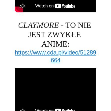
CLAYMORE
 - TO NIE 
JEST ZWYKŁE 
ANIME:
https://www.cda.pl/video/51289
664